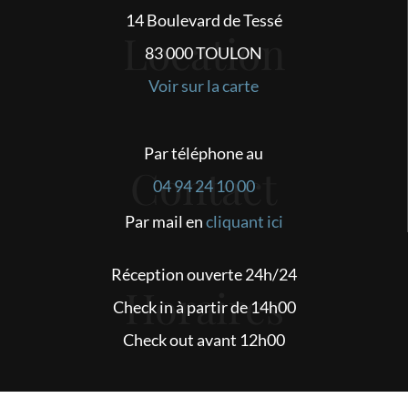
14 Boulevard de Tessé
Location
83 000 TOULON
Voir sur la carte
Par téléphone au
Contact
04 94 24 10 00
Par mail en
cliquant ici
Réception ouverte 24h/24
Horaires
Check in à partir de 14h00
Check out avant 12h00