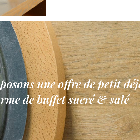
osons une offre de petit dé
orme de buffet sucré & salé