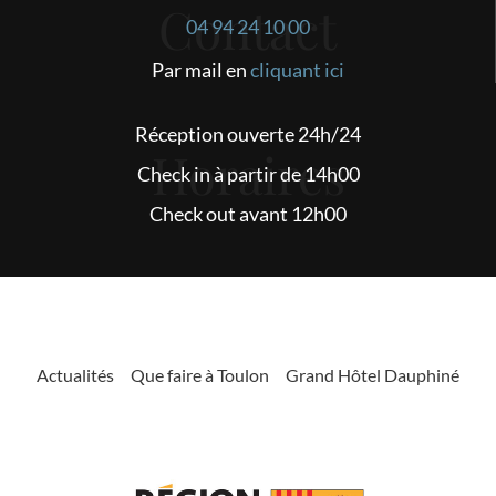
Contact
04 94 24 10 00
Par mail en
cliquant ici
Réception ouverte 24h/24
Horaires
Check in à partir de 14h00
Check out avant 12h00
Actualités
Que faire à Toulon
Grand Hôtel Dauphiné