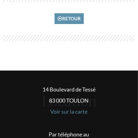
RETOUR
14 Boulevard de Tessé
Location
83 000 TOULON
Voir sur la carte
Par téléphone au