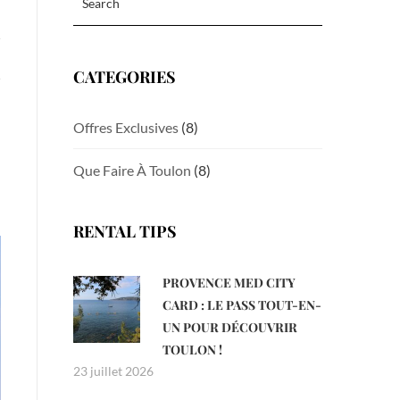
CATEGORIES
Offres Exclusives
(8)
Que Faire À Toulon
(8)
RENTAL TIPS
PROVENCE MED CITY
CARD : LE PASS TOUT-EN-
UN POUR DÉCOUVRIR
TOULON !
23 juillet 2026